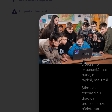
Urgență: furgent
HartaEdu
este
într-o scurtă
perioadă de
mentenanță.
Facem acest
pas ca să
putem
îmbunătăți
platforma și să-
ți oferim o
experiență mai
bună, mai
rapidă, mai utilă.
Știm că o
folosești cu
drag ca
profesor, elev,
părinte sau