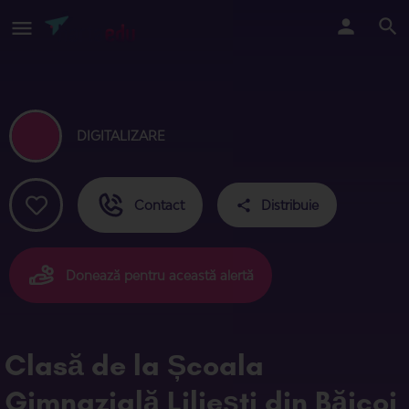
DIGITALIZARE
Contact
Distribuie
Donează pentru această alertă
Clasă de la Școala
Gimnazială Liliești din Băicoi