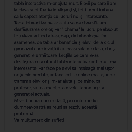
tabla interactiva m-ar ajuta mult. Elevii pe care îi am
la clasa sunt foarte inteligenți și, tot timpul trebuie
sa le captez atenția cu lucruri noi și interesante.
Tabla interactiva ne-ar ajuta sa ne diversificam
desfășurarea orelor, i-ar " chema" la lucru pe absolut
toți elevii, ei fiind atrași, deja, de tehnologie. De
asemenea, de tabla ar beneficia și elevii de la ciclul
gimnazial care învață în aceeași sala de clasa, dar și
generațiile următoare. Lecțiile pe care le-as
desfășura cu ajutorul tablei interactive ar fi mult mai
interesante, i-ar face pe elevi sa înțeleagă mai ușor
noțiunile predate, ar face lectiile online mai ușor de
transmis elevilor și m-ar ajuta și pe mine, ca
profesor, sa ma mențin la nivelul tehnologic al
generației actuale.
M-as bucura enorm dacă, prin intermediul
dumneavoastră as reuși sa rezolv această
problemă.
Va mulțumesc din suflet!