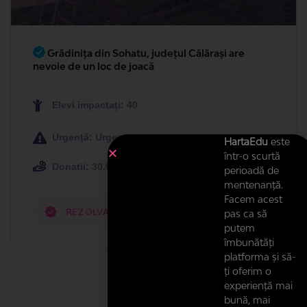
Grădinița din Sohatu, județul Călărași are
nevoie de un loc de joacă
Elevi impactați: 40
Urgență: Urgenta
HartaEdu
este
într-o scurtă
Donatii:
30.000
/ 30.000 Lei
(100,00%)
perioadă de
mentenanță.
Facem acest
REZOLVATĂ DE
pas ca să
putem
îmbunătăți
platforma și să-
ți oferim o
experiență mai
bună, mai