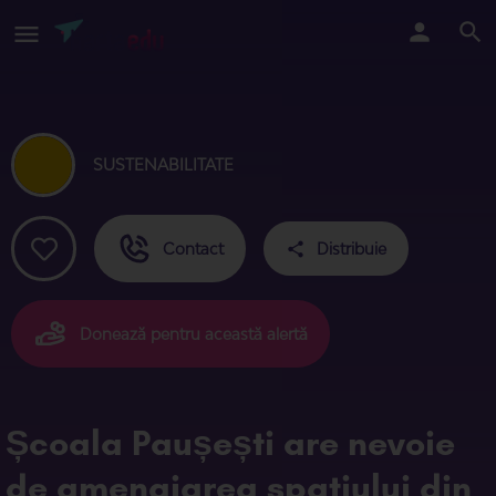
SUSTENABILITATE
Contact
Distribuie
Donează pentru această alertă
Școala Paușești are nevoie
de amenajarea spatiului din