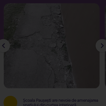
Școala Paușești are nevoie de amenajarea
spatiului din curtea interioară