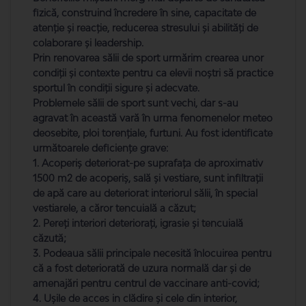
fizică, construind încredere în sine, capacitate de
atenție și reacție, reducerea stresului și abilități de
colaborare și leadership.
Prin renovarea sălii de sport urmărim crearea unor
condiții și contexte pentru ca elevii noștri să practice
sportul în condiții sigure și adecvate.
Problemele sălii de sport sunt vechi, dar s-au
agravat în această vară în urma fenomenelor meteo
deosebite, ploi torențiale, furtuni. Au fost identificate
următoarele deficiențe grave:
1. Acoperiș deteriorat-pe suprafața de aproximativ
1500 m2 de acoperiș, sală și vestiare, sunt infiltrații
de apă care au deteriorat interiorul sălii, în special
vestiarele, a căror tencuială a căzut;
2. Pereți interiori deteriorați, igrasie și tencuială
căzută;
3. Podeaua sălii principale necesită înlocuirea pentru
că a fost deteriorată de uzura normală dar și de
amenajări pentru centrul de vaccinare anti-covid;
4. Ușile de acces in clădire și cele din interior,