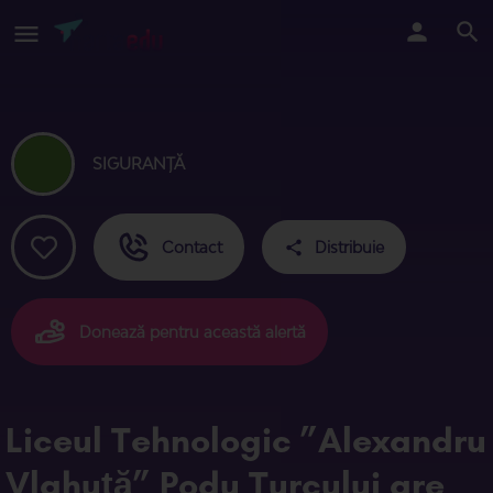
SIGURANȚĂ
Contact
Distribuie
Donează pentru această alertă
Liceul Tehnologic ”Alexandru
Vlahuță” Podu Turcului are