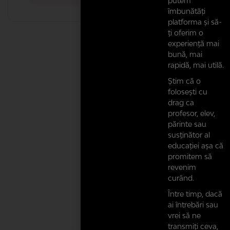
putem
îmbunătăți
platforma și să-
ți oferim o
experiență mai
bună, mai
rapidă, mai utilă.
Știm că o
folosești cu
drag ca
profesor, elev,
părinte sau
susținător al
educației așa că
promitem să
revenim
curând.
Între timp, dacă
ai întrebări sau
vrei să ne
transmiți ceva,