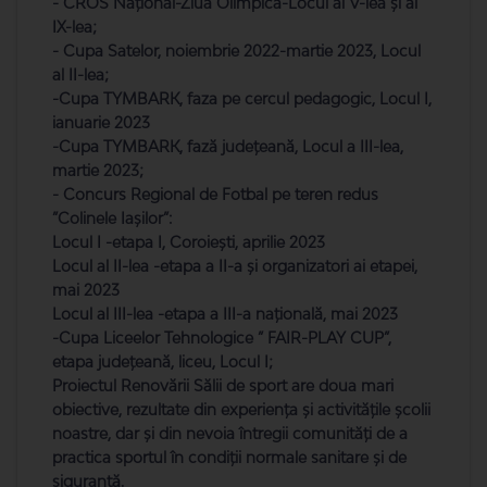
- CROS Național-Ziua Olimpică-Locul al V-lea și al
IX-lea;
- Cupa Satelor, noiembrie 2022-martie 2023, Locul
al II-lea;
-Cupa TYMBARK, faza pe cercul pedagogic, Locul I,
ianuarie 2023
-Cupa TYMBARK, fază județeană, Locul a III-lea,
martie 2023;
- Concurs Regional de Fotbal pe teren redus
”Colinele Iașilor”:
Locul I -etapa I, Coroiești, aprilie 2023
Locul al II-lea -etapa a II-a și organizatori ai etapei,
mai 2023
Locul al III-lea -etapa a III-a națională, mai 2023
-Cupa Liceelor Tehnologice ” FAIR-PLAY CUP”,
etapa județeană, liceu, Locul I;
Proiectul Renovării Sălii de sport are doua mari
obiective, rezultate din experiența și activitățile școlii
noastre, dar și din nevoia întregii comunități de a
practica sportul în condiții normale sanitare și de
siguranță.