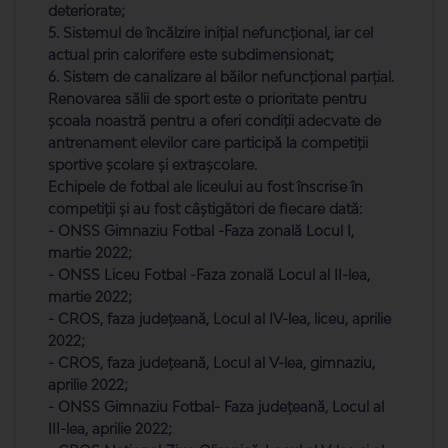
deteriorate;
5. Sistemul de încălzire inițial nefuncțional, iar cel
actual prin calorifere este subdimensionat;
6. Sistem de canalizare al băilor nefuncțional parțial.
Renovarea sălii de sport este o prioritate pentru
școala noastră pentru a oferi condiții adecvate de
antrenament elevilor care participă la competiții
sportive școlare și extrașcolare.
Echipele de fotbal ale liceului au fost înscrise în
competiții și au fost câștigători de fiecare dată:
- ONSS Gimnaziu Fotbal -Faza zonală Locul I,
martie 2022;
- ONSS Liceu Fotbal -Faza zonală Locul al II-lea,
martie 2022;
- CROS, faza județeană, Locul al IV-lea, liceu, aprilie
2022;
- CROS, faza județeană, Locul al V-lea, gimnaziu,
aprilie 2022;
- ONSS Gimnaziu Fotbal- Faza județeană, Locul al
III-lea, aprilie 2022;