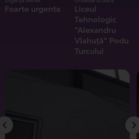
Urgența alertei:
Unitatea scolara:
Foarte urgenta
Liceul
Tehnologic
”Alexandru
Vlahuță” Podu
Turcului