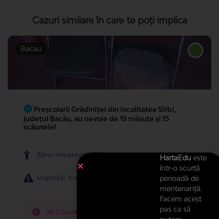
Cazuri similare în care te poți implica
Bacau
Preșcolarii Grădiniței din localitatea Sîrbi,
județul Bacău, au nevoie de 15 măsuțe și 15
scăunele!
Elevi impactați: 15
HartaEdu
este
într-o scurtă
Urgență: furgent
perioadă de
mentenanță.
Facem acest
pas ca să
REZOLVATĂ DE