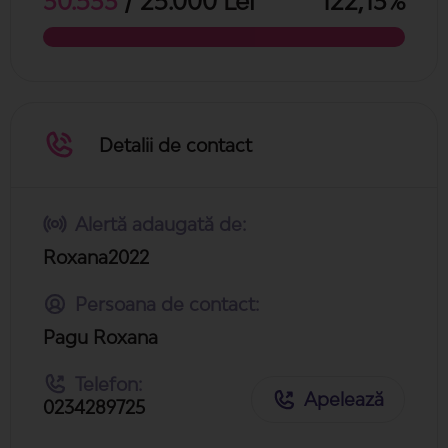
30.533
/ 25.000 Lei
122,13%
Detalii de contact
Alertă adaugată de:
Roxana2022
Persoana de contact:
Pagu Roxana
Telefon:
Apelează
0234289725