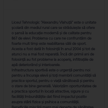
Liceul Tehnologic ”Alexandru Vlahuță” este o unitate
școlară din mediul rural care se străduiește să ofere
o șansă la educație modernă și de calitate pentru
867 de elevi. Problema cu care ne confruntăm de
foarte mult timp este reabilitarea sălii de sport.
Acesta a fost dată în folosință în anul 2004 și tot de
atunci nu a mai fost reparată. Încă din primii ani de
folosință au fot probleme la acoperiș, infiltrațiile de
apă deteriorând și interioarele.
Infrastructura sportivă este o urgență pentru noi
pentru a încuraja elevii și toți membrii comunității să
practice sportul, pentru o viață sănătoasă și pentru
o stare de bine generală. Valorizăm oportunitatea de
a practica sportul în locații atractive, sigure și cu
facilități îmbunătățite dat fiind impactul pozitiv
asupra stării fizice și psihice a comunității.
Beneficiile mișcării merg mai departe de sănătatea