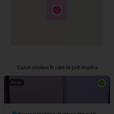
Cazuri similare în care te poți implica
Pătuțuri și mobilier pentru copilașii minunați