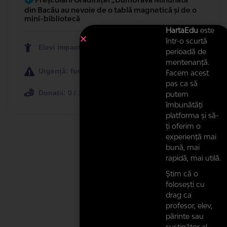
de la Grădinița „Dumbrava Minunată” din Bacău
HartaEdu
este
Elevi impactați: 22
într-o scurtă
perioadă de
mentenanță.
Urgență: furgent
Facem acest
pas ca să
putem
îmbunătăți
platforma și să-
ți oferim o
experiență mai
bună, mai
rapidă, mai utilă.
Știm că o
folosești cu
drag ca
profesor, elev,
părinte sau
susținător al