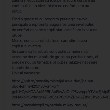
parintii si educatorii au fost pana acum cei care au
contribuit la un nivel minim de confort cum au
putut.
Fiind o gradinita cu program prelungit, nevoia
principala o reprezinta asigurarea unui nivel optim
de confort deoarece copiii stau cate 8 ore in sala de
grupa.
Mediul educational este locul care stimuleaza
copilul in invatare.
Se spune ca ferestrele sunt ochii camerei si de
aceea ne dorim la sala de grupa nu perdele uzate, ci
perdele noi, cu tematica pt copii si jaluzele necesare
la orele de somn.
Linkuri necesare:
https://jysk.ro/perdele/rolete/jaluzele-duo/jaluzea-
duo-femris-120x180-cm-gri?
gclid=CjwKCAiAxJSPBhAoEiwAeO_fP5vwppoYTVocFjMp8
9pNAxbPGVdmg4aYCctE6ePXJhV4ZBoxQZthoChygQAvD_
https://perdelecopii.ro/perdele-mikey-mouse/