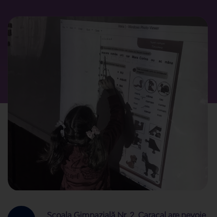
Școala Gimnazială Nr. 2, Caracal are nevoie