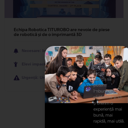
Echipa Robotica TITUROBO are nevoie de piese
de robotică și de o imprimantă 3D
HartaEdu
este
Necesare: Imprimantă, Kit-uri Educaționale
într-o scurtă
perioadă de
Elevi impactați: 15
mentenanță.
Facem acest
Urgență: Urgenta
pas ca să
putem
îmbunătăți
platforma și să-
ți oferim o
experiență mai
bună, mai
rapidă, mai utilă.