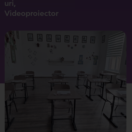
uri,
Videoproiector