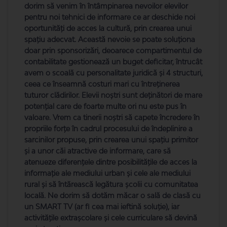
dorim să venim în întâmpinarea nevoilor elevilor
pentru noi tehnici de informare ce ar deschide noi
oportunităţi de acces la cultură, prin crearea unui
spaţiu adecvat. Această nevoie se poate soluționa
doar prin sponsorizări, deoarece compartimentul de
contabilitate gestionează un buget deficitar, întrucât
avem o scoală cu personalitate juridică și 4 structuri,
ceea ce înseamnă costuri mari cu întreținerea
tuturor clădirilor. Elevii noștri sunt deținători de mare
potențial care de foarte multe ori nu este pus în
valoare. Vrem ca tinerii noștri să capete încredere în
propriile forțe în cadrul procesului de îndeplinire a
sarcinilor propuse, prin crearea unui spațiu primitor
și a unor căi atractive de informare, care să
atenueze diferențele dintre posibilitățile de acces la
informație ale mediului urban și cele ale mediului
rural și să întărească legătura școlii cu comunitatea
locală. Ne dorim să dotăm măcar o sală de clasă cu
un SMART TV (ar fi cea mai ieftină soluție), iar
activitățile extrașcolare și cele curriculare să devină