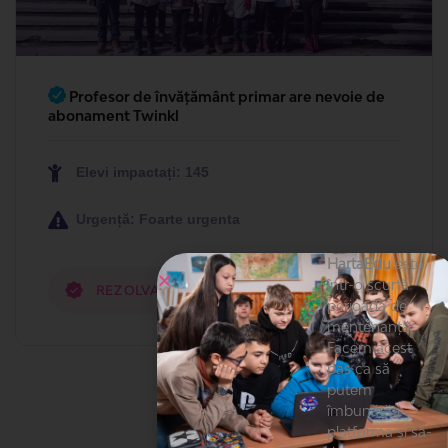
Profesor de învățământ primar are nevoie de
abonament Twinkl
Elevi impactați: 145
Urgență: Foarte urgenta
HartaEdu
este
într-o scurtă
REZOLVATĂ DE
perioadă de
mentenanță.
Facem acest
pas ca să
putem
îmbunătăți
platforma și să-