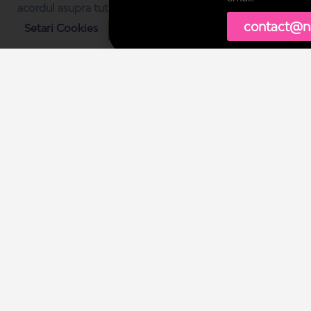
acordul asupra tuturor cookie-urilor pe care le folosim.
contact@n
Setari Cookies
SUNT DE ACORD
Contact
Ajutor
Cookies
Confidențialitate date
Termeni & Condiții
Copiii viitorului cresc cu
Narada