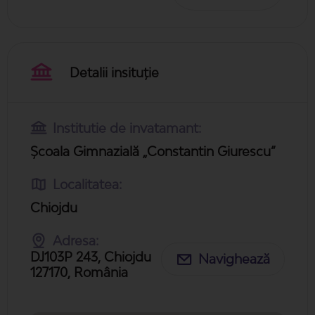
Detalii insituție
Institutie de invatamant:
Școala Gimnazială „Constantin Giurescu”
Localitatea:
Chiojdu
Adresa:
DJ103P 243, Chiojdu
Navighează
127170, România