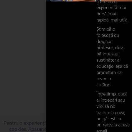
ți oferim o
experiență mai
bună, mai
rapidă, mai utilă.
Știm că o
folosești cu
drag ca
profesor, elev,
părinte sau
susținător al
educației așa că
promitem să
revenim
curând.
Între timp, dacă
ai întrebări sau
vrei să ne
transmiți ceva,
ne găsești cu
Pentru o experiență cât mai bună, acest website folosește
un reply la acest
cookies. Apasand butonul “Sunt de acord”, iti exprimi
email.