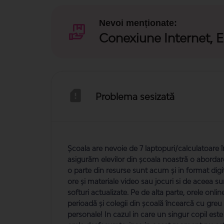
Nevoi menționate:
Conexiune Internet, E
Problema sesizată
Școala are nevoie de 7 laptopuri/calculatoare î
asigurăm elevilor din școala noastră o abordar
o parte din resurse sunt acum și in format digit
ore și materiale video sau jocuri si de aceea 
softuri actualizate. Pe de alta parte, orele onl
perioadă și colegii din școală încearcă cu greu 
personale! In cazul in care un singur copil este 