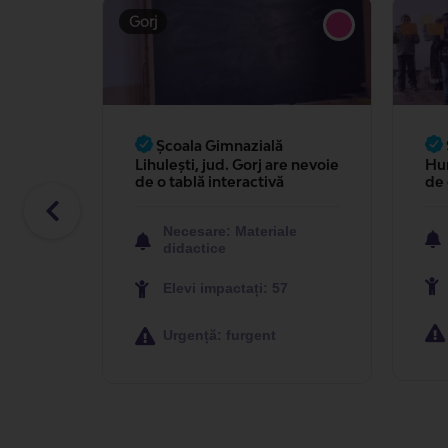
Școala Gimnazială
e nevoie
Hurezani are nevoie de 20
Teo
de calculatoare
nev
cal
e
Necesare: Electronice
Elevi impactați: 62
Urgență: urgent