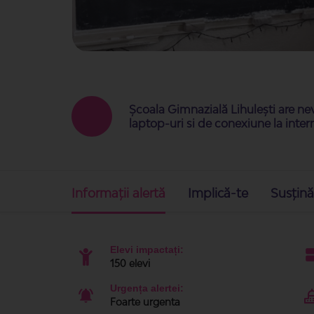
Școala Gimnazială Lihulești are ne
laptop-uri si de conexiune la inter
Informații alertă
Implică-te
Susțină
Elevi impactați:
150 elevi
Urgența alertei:
Foarte urgenta