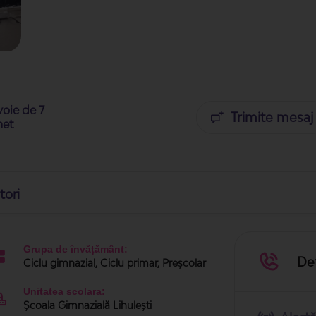
voie de 7
Trimite mesaj
net
tori
Grupa de învățământ:
Det
Ciclu gimnazial, Ciclu primar, Preșcolar
Unitatea scolara:
Școala Gimnazială Lihulești