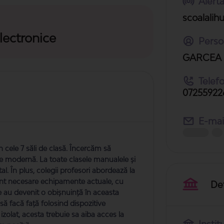
Alert
scoalalihu
lectronice
Perso
GARCEA 
Telefo
07255922
E-mail
n cele 7 săli de clasă. Încercăm să
e modernă. La toate clasele manualele și
al. În plus, colegii profesori abordează la
sunt necesare echipamente actuale, cu
Det
ine au devenit o obișnuință în aceasta
să facă față folosind dispozitive
izolat, acesta trebuie sa aiba acces la