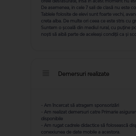
orele desfasurate, insa in acest moment nu est
De asemenea, in cele 7 sali de clasă nu este co
Tablele folosite de elevi sunt foarte vechi, ava
creta alba. De multe ori ceea ce este stris cu g
Suntem o școală din mediul rural, cu puține posi
noști să aibă parte de aceleași condiții ca și sc
Demersuri realizate
- Am încercat să atragem sponsorizări
- Am realizat demersuri catre Primarie asigurare
disponibile
- Am rugat cadrele didactice să folosească disp
conexiunea de date mobile a acestora.