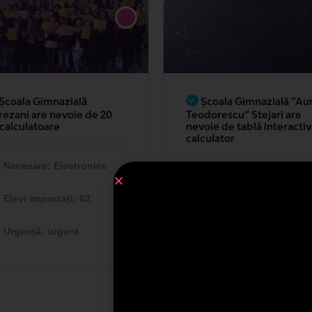
Școala Gimnazială ”Aurel
Școala Gimnazială Piscu
dorescu” Stejari are
jud. Gorj are nevoie de 10
oie de tablă interactivă și
table interactive
culator
Necesare: Electronice
Elevi impactați: 65
Elevi impactați: 123
Urgență: moderat
Urgență: moderat