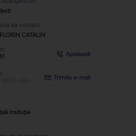
ă adaugată de:
lesti
ana de contact:
FLORIN CATALIN
n:
Apelează
61
:
Trimite e-mail
alii insituție