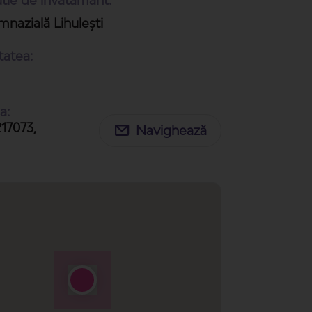
utie de invatamant:
mnazială Lihulești
tatea:
a:
217073,
Navighează