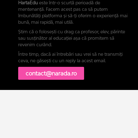
HartaEdu
este într-o scurtă perioadă de
mentenanță. Facem acest pas ca să putem
îmbunătăți platforma și să-ți oferim o experiență mai
bună, mai rapidă, mai utilă.
Știm că o folosești cu drag ca profesor, elev, părinte
sau susținător al educației așa că promitem să
revenim curând.
Între timp, dacă ai întrebări sau vrei să ne transmiți
ceva, ne găsești cu un reply la acest email.
contact@narada.ro
asupra tuturor cookie-
Setari Cookies
SUNT DE ACORD