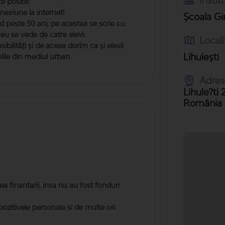
Instit
e posibil.
nexiune la internet!
Școala Gi
nd peste 50 ani, pe acestea se scrie cu
reu se vede de catre elevi.
Locali
bilități și de aceea dorim ca și elevii
Lihuleşti
olile din mediul urban.
Adres
Lihule?ti 
România
a finantarii, insa nu au fost fonduri
ozitivele personale si de multe ori