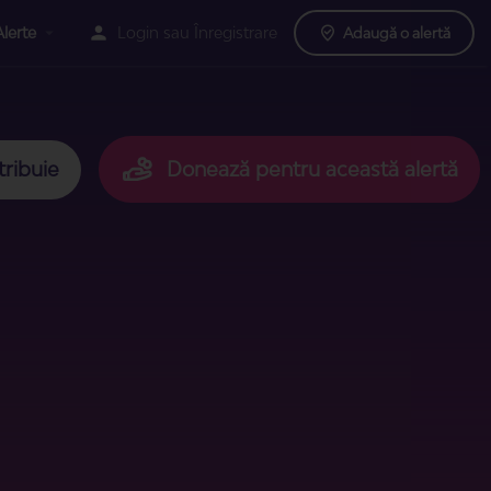
Alerte
Login
sau
Înregistrare
Adaugă o alertă
tribuie
Donează pentru această alertă