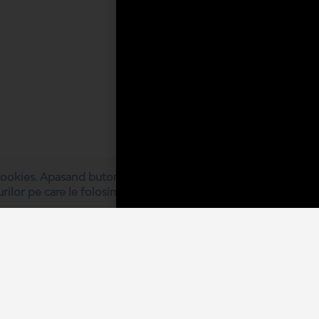
ookies. Apasand butonul “Sunt de acord”, iti exprimi acordul 
urilor pe care le folosim.
e
Termeni & Condiții