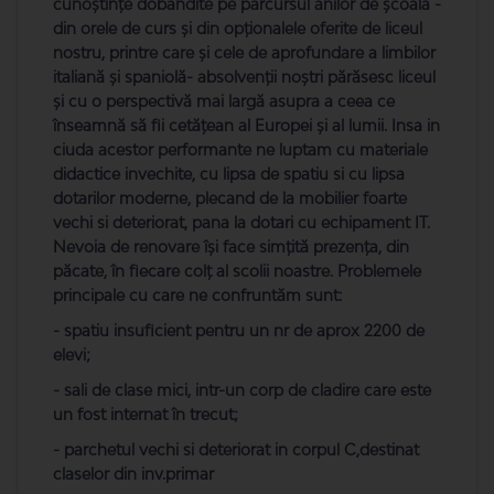
cunoştinţe dobândite pe parcursul anilor de şcoală -
din orele de curs şi din opţionalele oferite de liceul
nostru, printre care și cele de aprofundare a limbilor
italiană și spaniolă- absolvenţii noştri părăsesc liceul
şi cu o perspectivă mai largă asupra a ceea ce
înseamnă să fii cetăţean al Europei şi al lumii. Insa in
ciuda acestor performante ne luptam cu materiale
didactice invechite, cu lipsa de spatiu si cu lipsa
dotarilor moderne, plecand de la mobilier foarte
vechi si deteriorat, pana la dotari cu echipament IT.
Nevoia de renovare își face simțită prezența, din
păcate, în fiecare colț al scolii noastre. Problemele
principale cu care ne confruntăm sunt:
- spatiu insuficient pentru un nr de aprox 2200 de
elevi;
- sali de clase mici, intr-un corp de cladire care este
un fost internat în trecut;
- parchetul vechi si deteriorat in corpul C,destinat
claselor din inv.primar