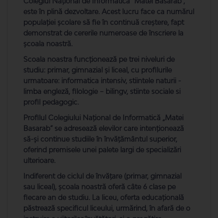
Colegiul Naţional de Informatică “Matei Basarab”,
este în plină dezvoltare. Acest lucru face ca numărul
populaţiei şcolare să fie în continuă creştere, fapt
demonstrat de cererile numeroase de înscriere la
şcoala noastră.
Scoala noastra funcţionează pe trei niveluri de
studiu: primar, gimnazial şi liceal, cu profilurile
urmatoare: informatica intensiv, stiintele naturii -
limba engleză, filologie – bilingv, stiinte sociale si
profil pedagogic.
Profilul Colegiului Naţional de Informatică „Matei
Basarab” se adresează elevilor care intenţionează
să-şi continue studiile în învăţământul superior,
oferind premisele unei palete largi de specializări
ulterioare.
Indiferent de ciclul de învățare (primar, gimnazial
sau liceal), școala noastră oferă câte 6 clase pe
fiecare an de studiu. La liceu, oferta educaţională
păstrează specificul liceului, urmărind, în afară de o