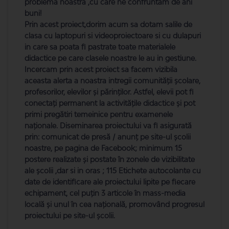
problema noastra ,cu care ne confruntam de ani
buni!
Prin acest proiect,dorim acum sa dotam salile de
clasa cu laptopuri si videoproiectoare si cu dulapuri
in care sa poata fi pastrate toate materialele
didactice pe care clasele noastre le au in gestiune.
Incercam prin acest proiect sa facem vizibila
aceasta alerta a noastra intregii comunității școlare,
profesorilor, elevilor și părinților. Astfel, elevii pot fi
conectați permanent la activitățile didactice și pot
primi pregătiri temeinice pentru examenele
naționale. Diseminarea proiectului va fi asigurată
prin: comunicat de presă / anunț pe site-ul școlii
noastre, pe pagina de Facebook; minimum 15
postere realizate și postate în zonele de vizibilitate
ale școlii ,dar si in oras ; 115 Etichete autocolante cu
date de identificare ale proiectului lipite pe fiecare
echipament, cel puțin 3 articole în mass-media
locală și unul în cea națională, promovând progresul
proiectului pe site-ul școlii.