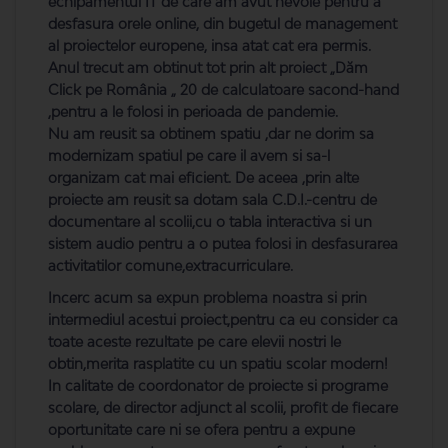
echipamentul IT de care am avut nevoie pentru a
desfasura orele online, din bugetul de management
al proiectelor europene, insa atat cat era permis.
Anul trecut am obtinut tot prin alt proiect „Dăm
Click pe România „ 20 de calculatoare sacond-hand
,pentru a le folosi in perioada de pandemie.
Nu am reusit sa obtinem spatiu ,dar ne dorim sa
modernizam spatiul pe care il avem si sa-l
organizam cat mai eficient. De aceea ,prin alte
proiecte am reusit sa dotam sala C.D.I.-centru de
documentare al scolii,cu o tabla interactiva si un
sistem audio pentru a o putea folosi in desfasurarea
activitatilor comune,extracurriculare.
Incerc acum sa expun problema noastra si prin
intermediul acestui proiect,pentru ca eu consider ca
toate aceste rezultate pe care elevii nostri le
obtin,merita rasplatite cu un spatiu scolar modern!
In calitate de coordonator de proiecte si programe
scolare, de director adjunct al scolii, profit de fiecare
oportunitate care ni se ofera pentru a expune