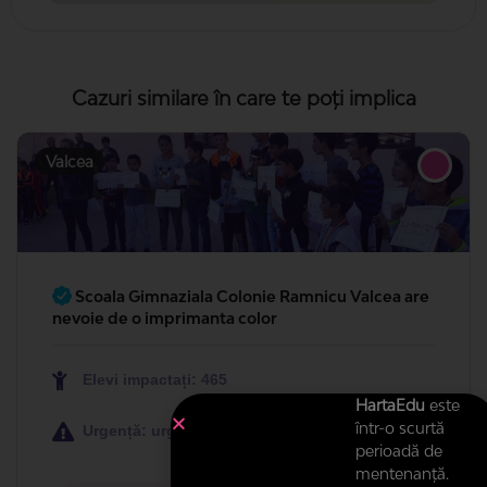
Cazuri similare în care te poți implica
Valcea
Scoala Gimnaziala Colonie Ramnicu Valcea are
nevoie de o imprimanta color
Elevi impactați: 465
HartaEdu
este
într-o scurtă
Urgență: urgent
perioadă de
mentenanță.