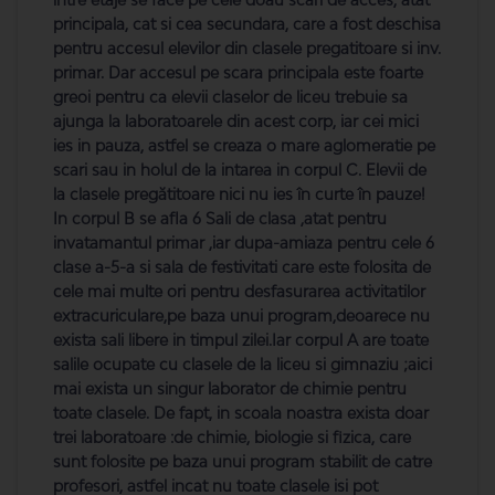
principala, cat si cea secundara, care a fost deschisa
pentru accesul elevilor din clasele pregatitoare si inv.
primar. Dar accesul pe scara principala este foarte
greoi pentru ca elevii claselor de liceu trebuie sa
ajunga la laboratoarele din acest corp, iar cei mici
ies in pauza, astfel se creaza o mare aglomeratie pe
scari sau in holul de la intarea in corpul C. Elevii de
la clasele pregătitoare nici nu ies în curte în pauze!
In corpul B se afla 6 Sali de clasa ,atat pentru
invatamantul primar ,iar dupa-amiaza pentru cele 6
clase a-5-a si sala de festivitati care este folosita de
cele mai multe ori pentru desfasurarea activitatilor
extracuriculare,pe baza unui program,deoarece nu
exista sali libere in timpul zilei.Iar corpul A are toate
salile ocupate cu clasele de la liceu si gimnaziu ;aici
mai exista un singur laborator de chimie pentru
toate clasele. De fapt, in scoala noastra exista doar
trei laboratoare :de chimie, biologie si fizica, care
sunt folosite pe baza unui program stabilit de catre
profesori, astfel incat nu toate clasele isi pot