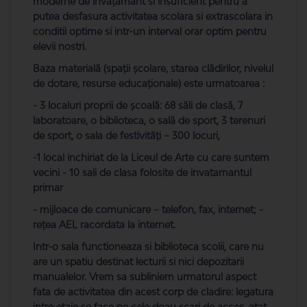
moderne de învăţământ si insuficient pentru a
putea desfasura activitatea scolara si extrascolara in
conditii optime si intr-un interval orar optim pentru
elevii nostri.
Baza materială (spaţii şcolare, starea clădirilor, nivelul
de dotare, resurse educaţionale) este urmatoarea :
- 3 localuri proprii de şcoală: 68 săli de clasă, 7
laboratoare, o biblioteca, o sală de sport, 3 terenuri
de sport, o sala de festivităţi – 300 locuri,
-1 local inchiriat de la Liceul de Arte cu care suntem
vecini - 10 sali de clasa folosite de invatamantul
primar
- mijloace de comunicare – telefon, fax, internet; -
reţea AEL racordata la internet.
Intr-o sala functioneaza si biblioteca scolii, care nu
are un spatiu destinat lecturii si nici depozitarii
manualelor. Vrem sa subliniem urmatorul aspect
fata de activitatea din acest corp de cladire: legatura
intre etaje se face pe cele doau scari de acces, atat