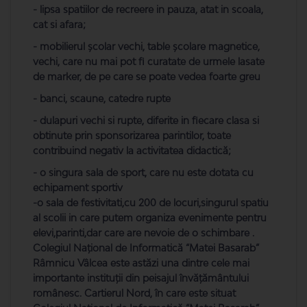
- lipsa spatiilor de recreere in pauza, atat in scoala,
cat si afara;
- mobilierul școlar vechi, table școlare magnetice,
vechi, care nu mai pot fi curatate de urmele lasate
de marker, de pe care se poate vedea foarte greu
- banci, scaune, catedre rupte
- dulapuri vechi si rupte, diferite in fiecare clasa si
obtinute prin sponsorizarea parintilor, toate
contribuind negativ la activitatea didactică;
- o singura sala de sport, care nu este dotata cu
echipament sportiv
-o sala de festivitati,cu 200 de locuri,singurul spatiu
al scolii in care putem organiza evenimente pentru
elevi,parinti,dar care are nevoie de o schimbare .
Colegiul Național de Informatică “Matei Basarab”
Râmnicu Vâlcea este astăzi una dintre cele mai
importante instituţii din peisajul învăţământului
românesc. Cartierul Nord, în care este situat