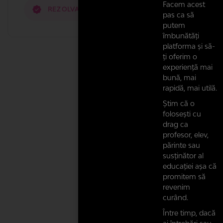
Facem acest
REZOLVATĂ DE
pas ca să
putem
îmbunătăți
platforma și să-
ți oferim o
experiență mai
bună, mai
rapidă, mai utilă.
Știm că o
folosești cu
drag ca
profesor, elev,
părinte sau
susținător al
educației așa că
promitem să
revenim
curând.
Între timp, dacă