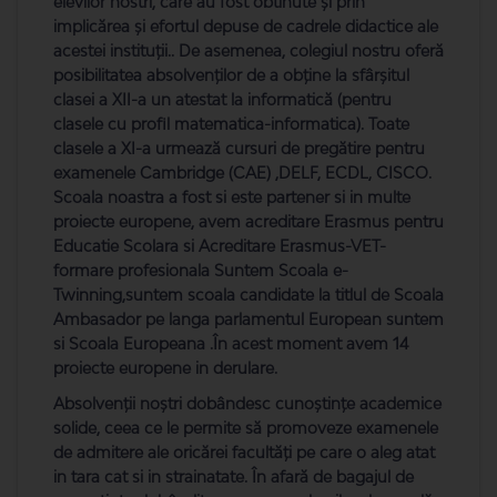
elevilor nostri, care au fost obtinute și prin
implicărea şi efortul depuse de cadrele didactice ale
acestei instituţii.. De asemenea, colegiul nostru oferă
posibilitatea absolvenţilor de a obţine la sfârşitul
clasei a XII-a un atestat la informatică (pentru
clasele cu profil matematica-informatica). Toate
clasele a XI-a urmează cursuri de pregătire pentru
examenele Cambridge (CAE) ,DELF, ECDL, CISCO.
Scoala noastra a fost si este partener si in multe
proiecte europene, avem acreditare Erasmus pentru
Educatie Scolara si Acreditare Erasmus-VET-
formare profesionala Suntem Scoala e-
Twinning,suntem scoala candidate la titlul de Scoala
Ambasador pe langa parlamentul European suntem
si Scoala Europeana .În acest moment avem 14
proiecte europene in derulare.
Absolvenţii noștri dobândesc cunoştinţe academice
solide, ceea ce le permite să promoveze examenele
de admitere ale oricărei facultăţi pe care o aleg atat
in tara cat si in strainatate. În afară de bagajul de