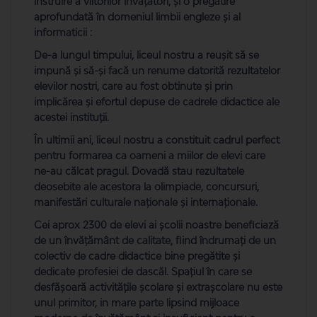
instruire a viitorilor învățători, și o pregătire
aprofundată în domeniul limbii engleze și al
informaticii :
De-a lungul timpului, liceul nostru a reuşit să se
impună şi să-şi facă un renume datorită rezultatelor
elevilor nostri, care au fost obtinute și prin
implicărea şi efortul depuse de cadrele didactice ale
acestei instituţii.
În ultimii ani, liceul nostru a constituit cadrul perfect
pentru formarea ca oameni a miilor de elevi care
ne-au călcat pragul. Dovadă stau rezultatele
deosebite ale acestora la olimpiade, concursuri,
manifestări culturale naţionale şi internaţionale.
Cei aprox 2300 de elevi ai școlii noastre beneficiază
de un învăţământ de calitate, fiind îndrumaţi de un
colectiv de cadre didactice bine pregătite şi
dedicate profesiei de dascăl. Spaţiul în care se
desfăşoară activităţile şcolare şi extraşcolare nu este
unul primitor, in mare parte lipsind mijloace