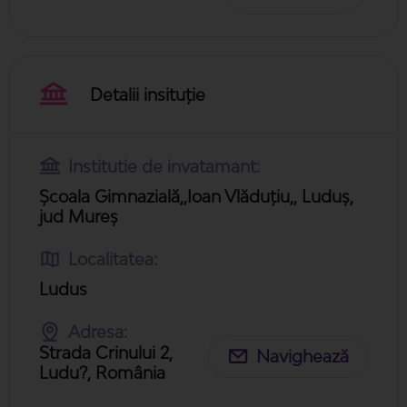
Detalii insituție
Institutie de invatamant:
Școala Gimnazială,,Ioan Vlăduțiu,, Luduș,
jud Mureș
Localitatea:
Ludus
Adresa:
Strada Crinului 2,
Navighează
Ludu?, România