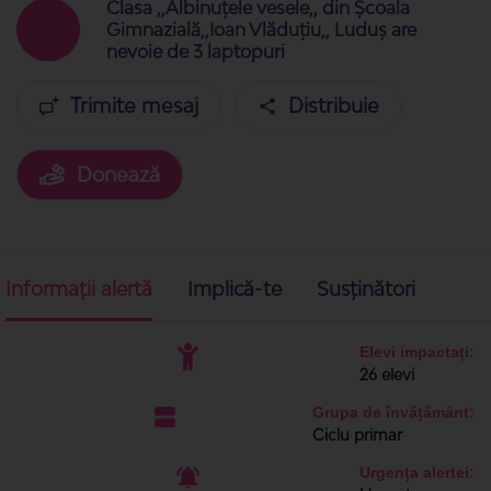
Clasa ,,Albinuțele vesele,, din Școala
Gimnazială,,Ioan Vlăduțiu,, Luduș are
nevoie de 3 laptopuri
Trimite mesaj
Distribuie
Donează
Informații alertă
Implică-te
Susținători
Elevi impactați:
26 elevi
Grupa de învățământ:
Ciclu primar
Urgența alertei: