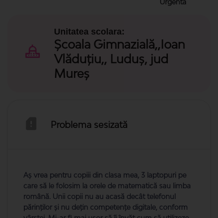
Urgenta
Unitatea scolara:
Școala Gimnazială,,Ioan
Vlăduțiu,, Luduș, jud
Mureș
Problema sesizată
Aș vrea pentru copiii din clasa mea, 3 laptopuri pe
care să le folosim la orele de matematică sau limba
română. Unii copii nu au acasă decât telefonul
părinților și nu dețin competențe digitale, conform
vârstei. Mi-ar fi mai ușor să îi învăț cum să utilizeze