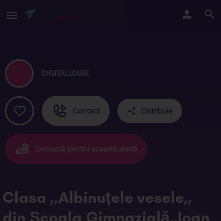
DIGITALIZARE
Contact
Distribuie
Donează pentru această alertă
Clasa ,,Albinuțele vesele,,
din Școala Gimnazială,,Ioan