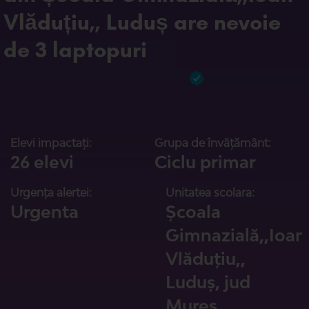
Vlăduțiu,, Luduș are nevoie
de 3 laptopuri
Elevi impactați:
Grupa de învățământ:
26 elevi
Ciclu primar
Urgența alertei:
Unitatea scolara:
Urgenta
Școala
Gimnazială,,Ioan
Vlăduțiu,,
Luduș, jud
Mureș