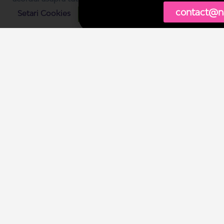
contact@n
Setari Cookies
SUNT DE ACORD
Contact
Ajutor
Cookies
Confidențialitate date
Termeni & Condiții
Copiii viitorului cresc cu
Narada
HartaEdu.ro
este o soluţie
Narada
.