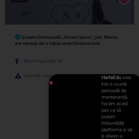
Doua table albe magnetice, tabla inteligenta si
imprimanta multifunctionala
Necesare: Electronice
Elevi impactați: 50
HartaEdu
este
într-o scurtă
Urgență: urgent
perioadă de
mentenanță.
Facem acest
pas ca să
putem
îmbunătăți
platforma și să-
ți oferim o