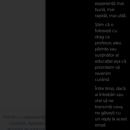
experiență mai
bună, mai
rapidă, mai utilă.
Știm că o
folosești cu
drag ca
profesor, elev,
părinte sau
susținător al
educației așa că
promitem să
revenim
curând.
Între timp, dacă
ai întrebări sau
vrei să ne
transmiți ceva,
ne găsești cu
Pentru o experiență cât mai bună, acest website folosește
un reply la acest
cookies. Apasand butonul “Sunt de acord”, iti exprimi
email.
acordul asupra tuturor cookie-urilor pe care le folosim.