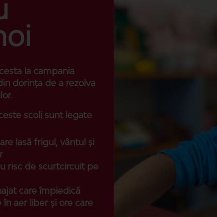
u
noi
 acesta la campania
in dorința de a rezolva
lor.
este scoli sunt legate
e lasă frigul, vântul și
r
u risc de scurtcircuit pe
najat care împiedică
e în aer liber și ore care