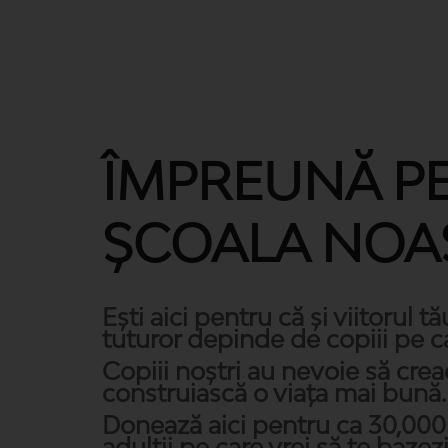
ÎMPREUNĂ P
ȘCOALA NOA
Ești aici pentru că și viitorul tă
tuturor depinde de copiii pe c
Copiii noștri au nevoie să crea
construiască o viața mai bună.
Donează aici pentru ca 30,000
adulții pe care vrei să te bazez