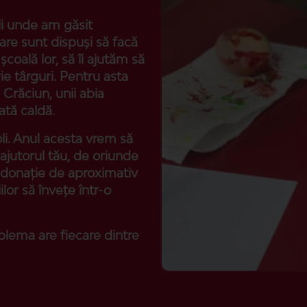
li unde am găsit
 care sunt dispuși să facă
coală lor, să îi ajutăm să
e târguri. Pentru asta
e Crăciun, unii abia
ată caldă.
li. Anul acesta vrem să
jutorul tău, de oriunde
o donație de aproximativ
lor să învețe într-o
blema are fiecare dintre