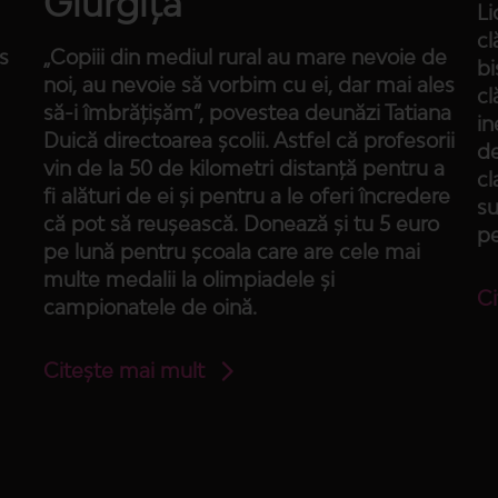
Giurgița
Li
cl
s
„Copiii din mediul rural au mare nevoie de
bi
noi, au nevoie să vorbim cu ei, dar mai ales
cl
să-i îmbrățișăm”, povestea deunăzi Tatiana
in
Duică directoarea școlii. Astfel că profesorii
de
vin de la 50 de kilometri distanță pentru a
cl
fi alături de ei și pentru a le oferi încredere
su
că pot să reușească. Donează și tu 5 euro
pe
pe lună pentru școala care are cele mai
multe medalii la olimpiadele și
Ci
campionatele de oină.
Citește mai mult