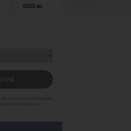
5000 lei
/ lună
i de procesare, comisioane
ziții, monitorizarea