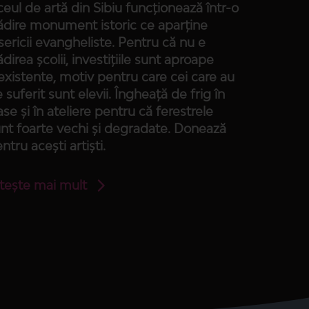
ceul de artă din Sibiu funcționează într-o
ădire monument istoric ce aparține
sericii evangheliste. Pentru că nu e
ădirea școlii, investițiile sunt aproape
existente, motiv pentru care cei care au
 suferit sunt elevii. Îngheață de frig în
ase și în ateliere pentru că ferestrele
nt foarte vechi și degradate. Donează
ntru acești artiști.
tește mai mult