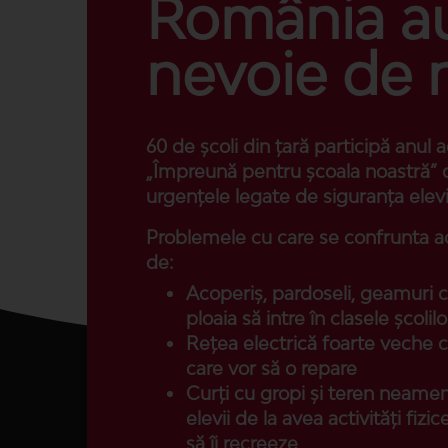
România a
nevoie de 
60 de școli din țară participă anul
„Împreună pentru școala noastră” d
urgențele legate de siguranța elevi
Problemele cu care se confrunta ac
de:
Acoperiș, pardoseli, geamuri car
ploaia să intre în clasele școlilo
Rețea electrică foarte veche c
care vor să o repare
Curți cu gropi și teren neame
elevii de la avea activități fizic
să îi recreeze