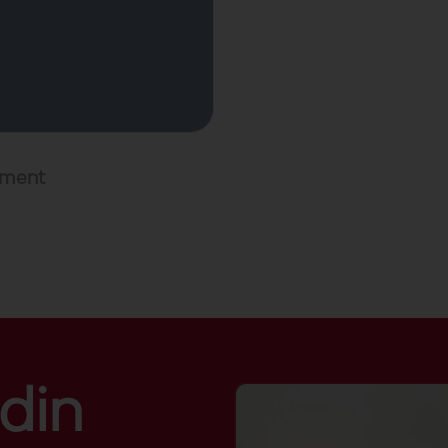
ament
 din