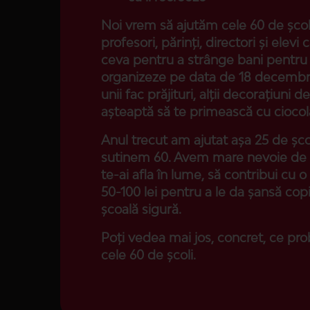
Noi vrem să ajutăm cele 60 de șco
profesori, părinți, directori și elevi
ceva pentru a strânge bani pentru ș
organizeze pe data de 18 decembri
unii fac prăjituri, alții decorațiuni d
așteaptă să te primească cu ciocol
Anul trecut am ajutat așa 25 de șco
sutinem 60. Avem mare nevoie de a
te-ai afla în lume, să contribui cu 
50-100 lei pentru a le da șansă copii
școală sigură.
Poți vedea mai jos, concret, ce pro
cele 60 de școli.