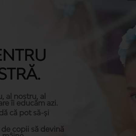
ENTRU
STRĂ.
u, al nostru, al
are îi educăm azi.
dă că pot să-și
 de copii să devină
i mâine.