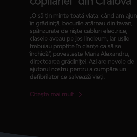
copilăriei” din Craiova
„O să țin minte toată viața: când am ajun
în grădiniță, becurile atârnau din tavan,
spânzurate de niște cabluri electrice,
clasele aveau pe jos linoleum, iar ușile
trebuiau proptite în clanțe ca să se
închidă”, povestește Maria Alexandru,
directoarea grădiniței. Azi are nevoie de
ajutorul nostru pentru a cumpăra un
defibrilator ce salvează vieți.
Citește mai mult